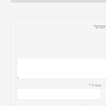
פודס”
אימייל
*