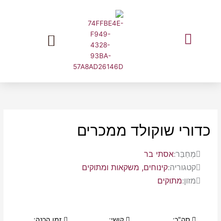
ילוג
תוכן
המלצות שוות מעליאקספרס בעברית
כדורי שוקולד ממכרים
מְחַבֵּר:
אסתי בר
קטגוריה:
קינוחים, משקאות ומתוקים
מזון:
מתוקים
סה"כ:
קושי:
זמן הכנה: