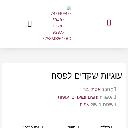
ילוג
תוכן
המלצות שוות מעליאקספרס בעברית
עוגיות שקדים לפסח
מְחַבֵּר:
אסתי בר
קטגוריה:
חגים ומועדים
,
עוגיות
שיטת בישול:
אפיה
סה"כ:
קושי:
זמן הכנה: