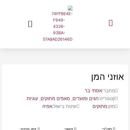
ילוג
תוכן
המלצות שוות מעליאקספרס בעברית
אוזני המן
מְחַבֵּר:
אסתי בר
קטגוריה:
חגים ומועדים
,
מאפים מתוקים
,
עוגיות
מזון:
מתוקים
שיטת בישול:
אפיה
סה"כ:
קושי:
זמן הכנה: