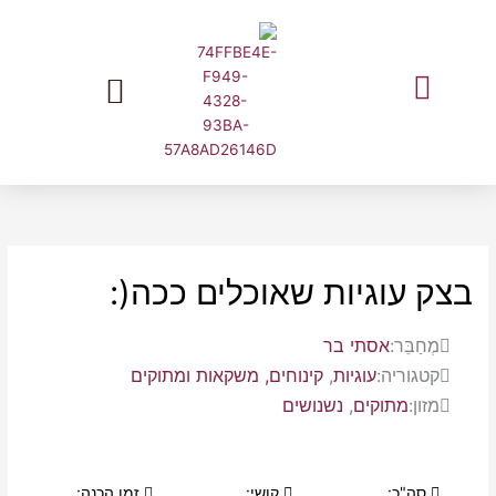
ילוג
תוכן
המלצות שוות מעליאקספרס בעברית
בצק עוגיות שאוכלים ככה(:
מְחַבֵּר:
אסתי בר
קטגוריה:
עוגיות
,
קינוחים, משקאות ומתוקים
מזון:
מתוקים
,
נשנושים
סה"כ:
קושי:
זמן הכנה: