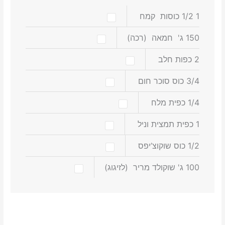
1 1/2
כוסות
קמח
150
ג'
חמאה
(רכה)
2
כפות
חלב
3/4
כוס
סוכר חום
1/4
כפית
מלח
1
כפית
תמצית וניל
1/2
כוס
שוקוצ’יפס
100
ג'
שוקולד מריר
(לזיגוג)